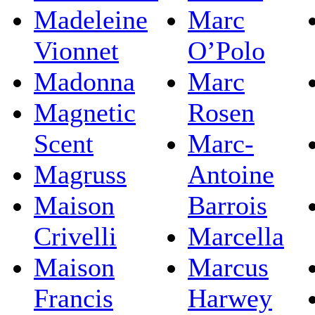
Madeleine
Marc
Vionnet
O’Polo
Madonna
Marc
Magnetic
Rosen
Scent
Marc-
Magruss
Antoine
Maison
Barrois
Crivelli
Marcella
Maison
Marcus
Francis
Harwey