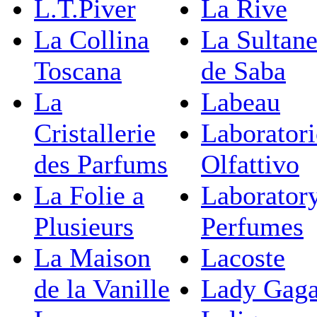
L.T.Piver
La Rive
La Collina
La Sultan
Toscana
de Saba
La
Labeau
Cristallerie
Laborator
des Parfums
Olfattivo
La Folie a
Laborator
Plusieurs
Perfumes
La Maison
Lacoste
de la Vanille
Lady Gag