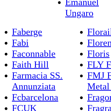
Emanuel
Ungaro
Faberge
Flora
Fabi
Flore
Faconnable
Floris
Faith Hill
FLY F
Farmacia SS.
FMJ F
Annunziata
Metal
Fcbarcelona
Frago
FCUK
Fragr