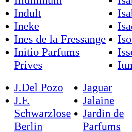
Illuminum
Isa
Indult
Isa
Ineke
Isa
Ines de la Fressange
Iso
Initio Parfums
Is
Prives
Iu
J.Del Pozo
Jaguar
J.F.
Jalaine
Schwarzlose
Jardin de
Berlin
Parfums