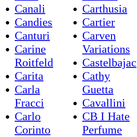
Canali
Carthusia
Candies
Cartier
Canturi
Carven
Carine
Variations
Roitfeld
Castelbajac
Carita
Cathy
Carla
Guetta
Fracci
Cavallini
Carlo
CB I Hate
Corinto
Perfume