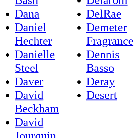
Bash
Delarom
Dana
DelRae
Daniel
Demeter
Hechter
Fragrance
Danielle
Dennis
Steel
Basso
Daver
Deray
David
Desert
Beckham
David
Jourquin