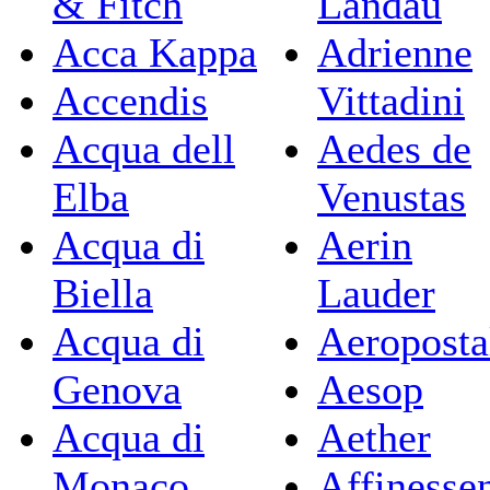
& Fitch
Landau
Acca Kappa
Adrienne
Accendis
Vittadini
Acqua dell
Aedes de
Elba
Venustas
Acqua di
Aerin
Biella
Lauder
Acqua di
Aeroposta
Genova
Aesop
Acqua di
Aether
Monaco
Affinesse