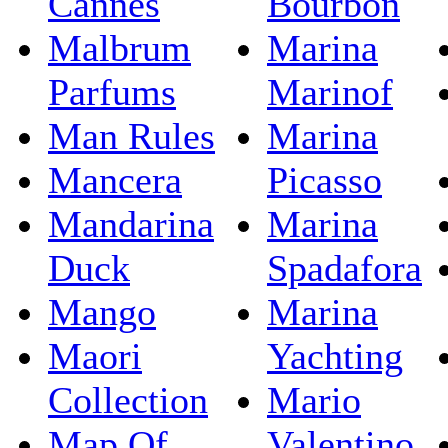
Cannes
Bourbon
Malbrum
Marina
Parfums
Marinof
Man Rules
Marina
Mancera
Picasso
Mandarina
Marina
Duck
Spadafora
Mango
Marina
Maori
Yachting
Collection
Mario
Map Of
Valentino