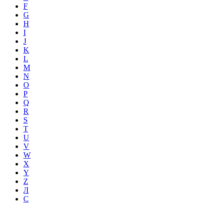
F
G
H
I
J
K
L
M
N
O
P
Q
R
S
T
U
V
W
X
Y
Z
Л
С