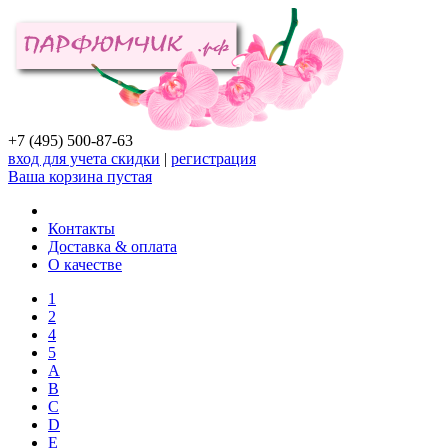
+7 (495) 500-87-63
вход для учета скидки
|
регистрация
Ваша корзина пустая
Контакты
Доставка & оплата
О качестве
1
2
4
5
A
B
C
D
E