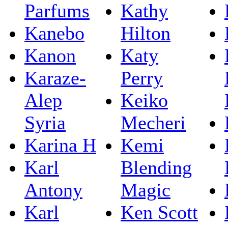
Parfums
Kathy
Kanebo
Hilton
Kanon
Katy
Karaze-
Perry
Alep
Keiko
Syria
Mecheri
Karina H
Kemi
Karl
Blending
Antony
Magic
Karl
Ken Scott