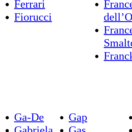
Ferrari
Franc
Fiorucci
dell’
Franc
Smalt
Franc
Ga-De
Gap
Gabriela
Gas