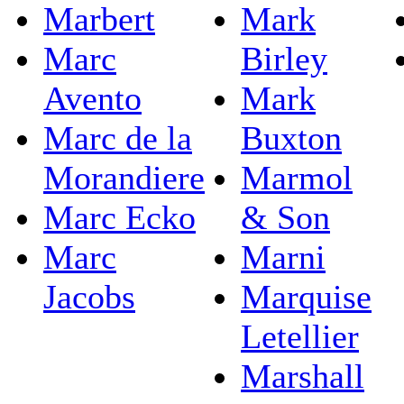
Marbert
Mark
Marc
Birley
Avento
Mark
Marc de la
Buxton
Morandiere
Marmol
Marc Ecko
& Son
Marc
Marni
Jacobs
Marquise
Letellier
Marshall