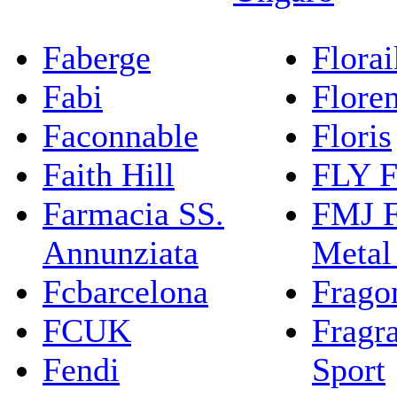
Faberge
Flora
Fabi
Flore
Faconnable
Floris
Faith Hill
FLY F
Farmacia SS.
FMJ F
Annunziata
Metal
Fcbarcelona
Frago
FCUK
Fragr
Fendi
Sport