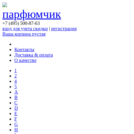
+7 (495) 500-87-63
вход для учета скидки
|
регистрация
Ваша корзина пустая
Контакты
Доставка & оплата
О качестве
1
2
4
5
A
B
C
D
E
F
G
H