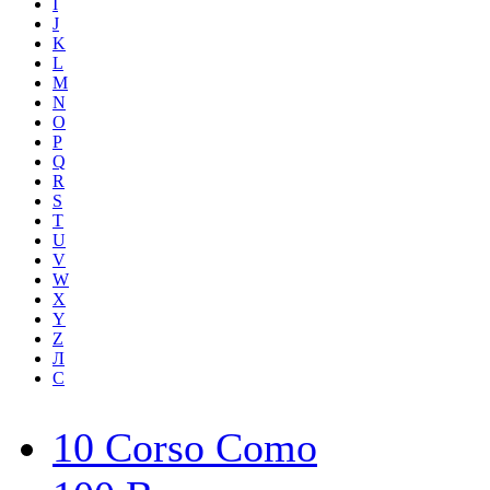
I
J
K
L
M
N
O
P
Q
R
S
T
U
V
W
X
Y
Z
Л
С
10 Corso Como