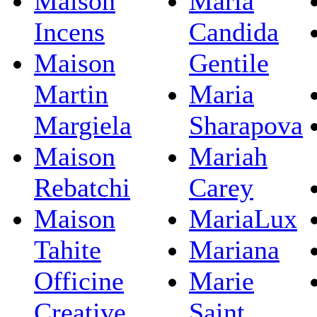
Maison
Maria
Incens
Candida
Maison
Gentile
Martin
Maria
Margiela
Sharapova
Maison
Mariah
Rebatchi
Carey
Maison
MariaLux
Tahite
Mariana
Officine
Marie
Creative
Saint