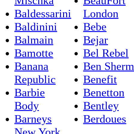
Mischka
BeauFort
Baldessarini
London
Baldinini
Bebe
Balmain
Bejar
Bamotte
Bel Rebel
Banana
Ben Sherm
Republic
Benefit
Barbie
Benetton
Body
Bentley
Barneys
Berdoues
New York