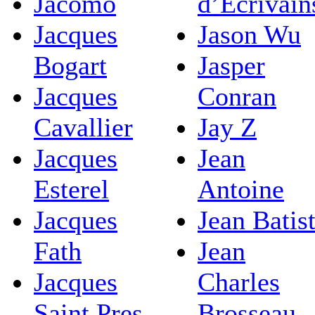
Jacomo
d’Ecrivain
Jacques
Jason Wu
Bogart
Jasper
Jacques
Conran
Cavallier
Jay Z
Jacques
Jean
Esterel
Antoine
Jacques
Jean Batis
Fath
Jean
Jacques
Charles
Saint Pres
Brosseau