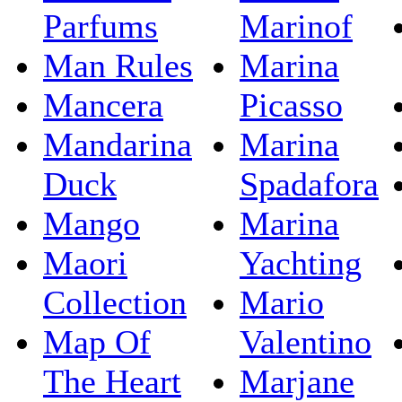
Parfums
Marinof
Man Rules
Marina
Mancera
Picasso
Mandarina
Marina
Duck
Spadafora
Mango
Marina
Maori
Yachting
Collection
Mario
Map Of
Valentino
The Heart
Marjane