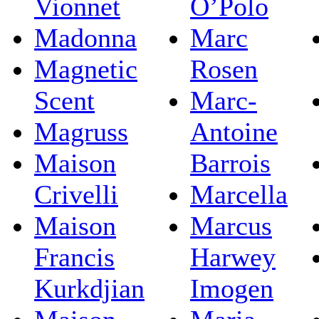
Vionnet
O’Polo
Madonna
Marc
Magnetic
Rosen
Scent
Marc-
Magruss
Antoine
Maison
Barrois
Crivelli
Marcella
Maison
Marcus
Francis
Harwey
Kurkdjian
Imogen