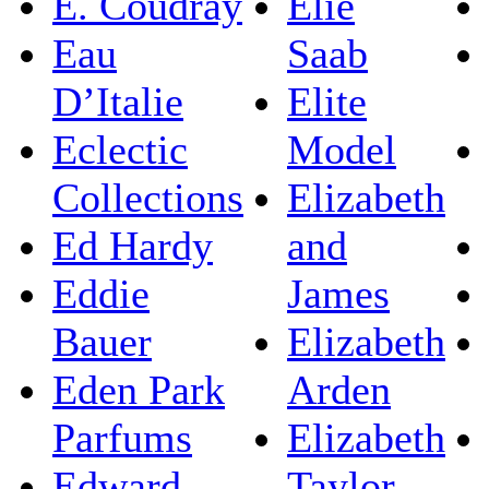
E. Coudray
Elie
Eau
Saab
D’Italie
Elite
Eclectic
Model
Collections
Elizabeth
Ed Hardy
and
Eddie
James
Bauer
Elizabeth
Eden Park
Arden
Parfums
Elizabeth
Edward
Taylor