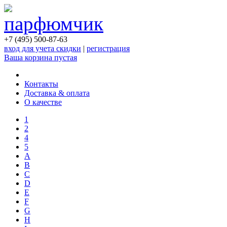
+7 (495) 500-87-63
вход для учета скидки
|
регистрация
Ваша корзина пустая
Контакты
Доставка & оплата
О качестве
1
2
4
5
A
B
C
D
E
F
G
H