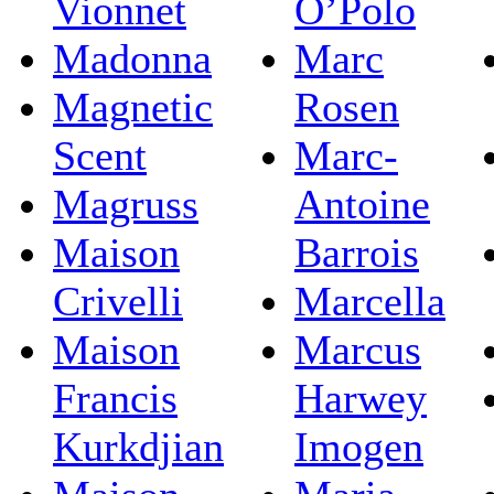
Vionnet
O’Polo
Madonna
Marc
Magnetic
Rosen
Scent
Marc-
Magruss
Antoine
Maison
Barrois
Crivelli
Marcella
Maison
Marcus
Francis
Harwey
Kurkdjian
Imogen