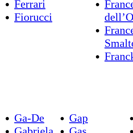
Ferrari
Franc
Fiorucci
dell’
Franc
Smalt
Franc
Ga-De
Gap
Gabriela
Gas