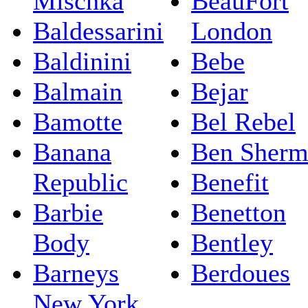
Mischka
BeauFort
Baldessarini
London
Baldinini
Bebe
Balmain
Bejar
Bamotte
Bel Rebel
Banana
Ben Sherm
Republic
Benefit
Barbie
Benetton
Body
Bentley
Barneys
Berdoues
New York