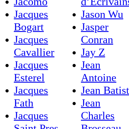
Jacomo
d’Ecrivain
Jacques
Jason Wu
Bogart
Jasper
Jacques
Conran
Cavallier
Jay Z
Jacques
Jean
Esterel
Antoine
Jacques
Jean Batis
Fath
Jean
Jacques
Charles
Saint Pres
Brosseau