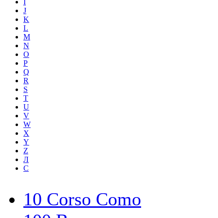
I
J
K
L
M
N
O
P
Q
R
S
T
U
V
W
X
Y
Z
Л
С
10 Corso Como