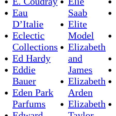
E. Coudray
Elie
Eau
Saab
D’Italie
Elite
Eclectic
Model
Collections
Elizabeth
Ed Hardy
and
Eddie
James
Bauer
Elizabeth
Eden Park
Arden
Parfums
Elizabeth
Edward
Taylor