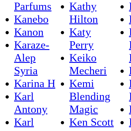
Parfums
Kathy
Kanebo
Hilton
Kanon
Katy
Karaze-
Perry
Alep
Keiko
Syria
Mecheri
Karina H
Kemi
Karl
Blending
Antony
Magic
Karl
Ken Scott