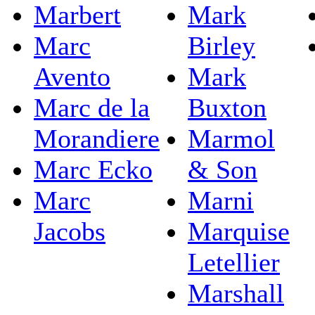
Marbert
Mark
Marc
Birley
Avento
Mark
Marc de la
Buxton
Morandiere
Marmol
Marc Ecko
& Son
Marc
Marni
Jacobs
Marquise
Letellier
Marshall