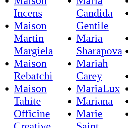
Maison
Maria
Incens
Candida
Maison
Gentile
Martin
Maria
Margiela
Sharapova
Maison
Mariah
Rebatchi
Carey
Maison
MariaLux
Tahite
Mariana
Officine
Marie
Creative
Saint