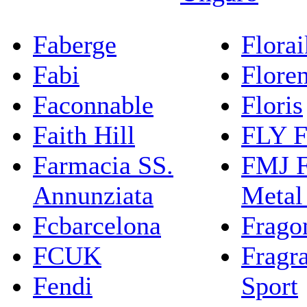
Faberge
Flora
Fabi
Flore
Faconnable
Floris
Faith Hill
FLY F
Farmacia SS.
FMJ F
Annunziata
Metal
Fcbarcelona
Frago
FCUK
Fragr
Fendi
Sport