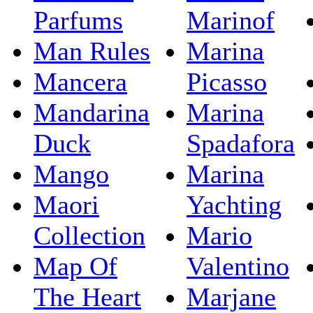
Parfums
Marinof
Man Rules
Marina
Mancera
Picasso
Mandarina
Marina
Duck
Spadafora
Mango
Marina
Maori
Yachting
Collection
Mario
Map Of
Valentino
The Heart
Marjane