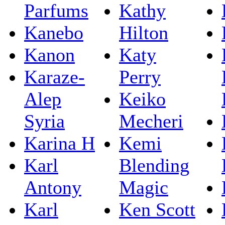
Parfums
Kathy
Kanebo
Hilton
Kanon
Katy
Karaze-
Perry
Alep
Keiko
Syria
Mecheri
Karina H
Kemi
Karl
Blending
Antony
Magic
Karl
Ken Scott