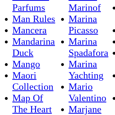
Parfums
Marinof
Man Rules
Marina
Mancera
Picasso
Mandarina
Marina
Duck
Spadafora
Mango
Marina
Maori
Yachting
Collection
Mario
Map Of
Valentino
The Heart
Marjane