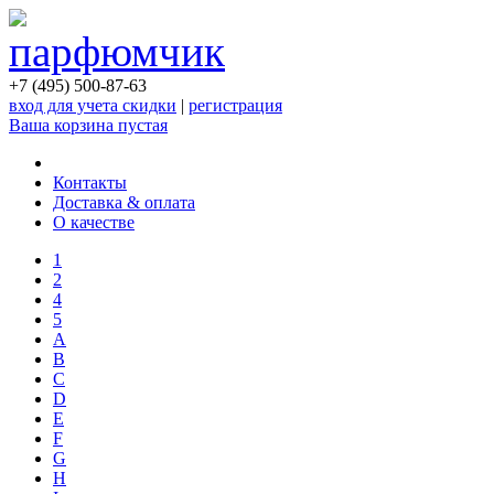
+7 (495) 500-87-63
вход для учета скидки
|
регистрация
Ваша корзина пустая
Контакты
Доставка & оплата
О качестве
1
2
4
5
A
B
C
D
E
F
G
H