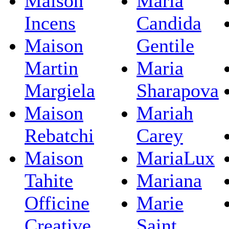
Maison
Maria
Incens
Candida
Maison
Gentile
Martin
Maria
Margiela
Sharapova
Maison
Mariah
Rebatchi
Carey
Maison
MariaLux
Tahite
Mariana
Officine
Marie
Creative
Saint