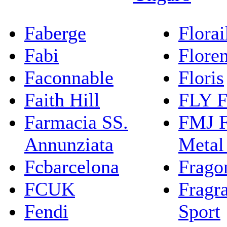
Faberge
Flora
Fabi
Flore
Faconnable
Floris
Faith Hill
FLY F
Farmacia SS.
FMJ F
Annunziata
Metal
Fcbarcelona
Frago
FCUK
Fragr
Fendi
Sport