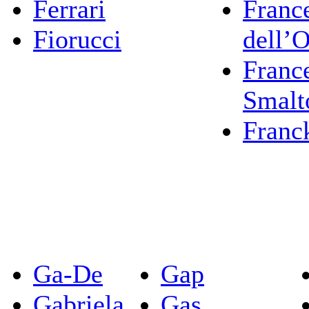
Ferrari
Franc
Fiorucci
dell’
Franc
Smalt
Franc
Ga-De
Gap
Gabriela
Gas