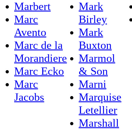
Marbert
Mark
Marc
Birley
Avento
Mark
Marc de la
Buxton
Morandiere
Marmol
Marc Ecko
& Son
Marc
Marni
Jacobs
Marquise
Letellier
Marshall