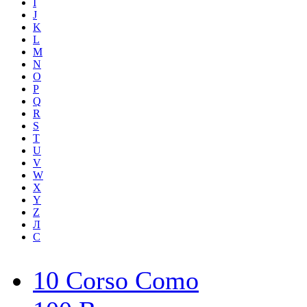
I
J
K
L
M
N
O
P
Q
R
S
T
U
V
W
X
Y
Z
Л
С
10 Corso Como