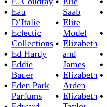
E. Coudray
Elie
Eau
Saab
D’Italie
Elite
Eclectic
Model
Collections
Elizabeth
Ed Hardy
and
Eddie
James
Bauer
Elizabeth
Eden Park
Arden
Parfums
Elizabeth
Edward
Taylor