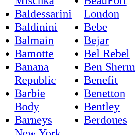
Mischka
BeauFort
Baldessarini
London
Baldinini
Bebe
Balmain
Bejar
Bamotte
Bel Rebel
Banana
Ben Sherm
Republic
Benefit
Barbie
Benetton
Body
Bentley
Barneys
Berdoues
New York