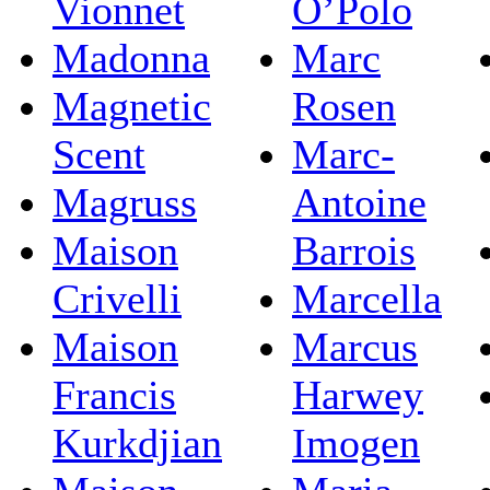
Vionnet
O’Polo
Madonna
Marc
Magnetic
Rosen
Scent
Marc-
Magruss
Antoine
Maison
Barrois
Crivelli
Marcella
Maison
Marcus
Francis
Harwey
Kurkdjian
Imogen