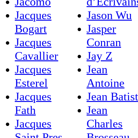
Jacomo
d’Ecrivain
Jacques
Jason Wu
Bogart
Jasper
Jacques
Conran
Cavallier
Jay Z
Jacques
Jean
Esterel
Antoine
Jacques
Jean Batis
Fath
Jean
Jacques
Charles
Saint Pres
Brosseau