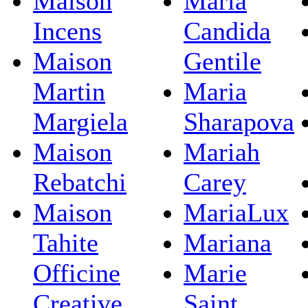
Maison
Maria
Incens
Candida
Maison
Gentile
Martin
Maria
Margiela
Sharapova
Maison
Mariah
Rebatchi
Carey
Maison
MariaLux
Tahite
Mariana
Officine
Marie
Creative
Saint