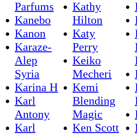
Parfums
Kathy
Kanebo
Hilton
Kanon
Katy
Karaze-
Perry
Alep
Keiko
Syria
Mecheri
Karina H
Kemi
Karl
Blending
Antony
Magic
Karl
Ken Scott