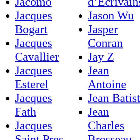
Jacomo
d’Ecrivain
Jacques
Jason Wu
Bogart
Jasper
Jacques
Conran
Cavallier
Jay Z
Jacques
Jean
Esterel
Antoine
Jacques
Jean Batis
Fath
Jean
Jacques
Charles
Saint Pres
Brosseau