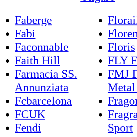
Faberge
Flora
Fabi
Flore
Faconnable
Floris
Faith Hill
FLY F
Farmacia SS.
FMJ F
Annunziata
Metal
Fcbarcelona
Frago
FCUK
Fragr
Fendi
Sport