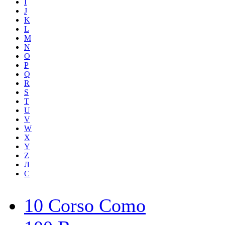
I
J
K
L
M
N
O
P
Q
R
S
T
U
V
W
X
Y
Z
Л
С
10 Corso Como