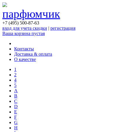
+7 (495) 500-87-63
вход для учета скидки
|
регистрация
Ваша корзина пустая
Контакты
Доставка & оплата
О качестве
1
2
4
5
A
B
C
D
E
F
G
H