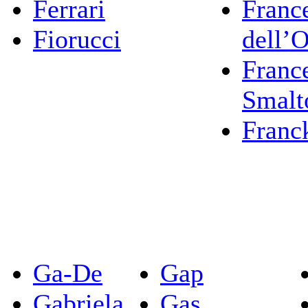
Ferrari
Franc
Fiorucci
dell’
Franc
Smalt
Franc
Ga-De
Gap
Gabriela
Gas