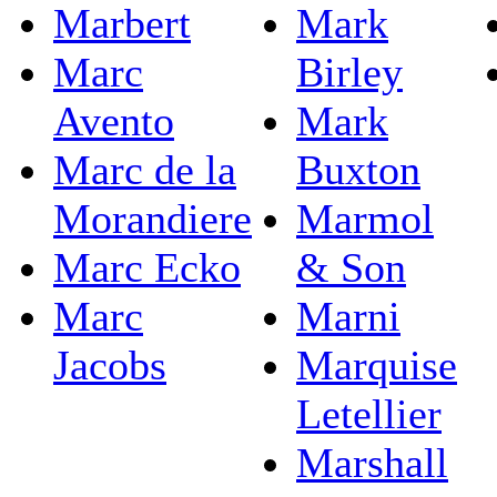
Marbert
Mark
Marc
Birley
Avento
Mark
Marc de la
Buxton
Morandiere
Marmol
Marc Ecko
& Son
Marc
Marni
Jacobs
Marquise
Letellier
Marshall