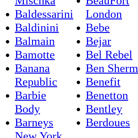
Mischka
BeauFort
Baldessarini
London
Baldinini
Bebe
Balmain
Bejar
Bamotte
Bel Rebel
Banana
Ben Sherm
Republic
Benefit
Barbie
Benetton
Body
Bentley
Barneys
Berdoues
New York