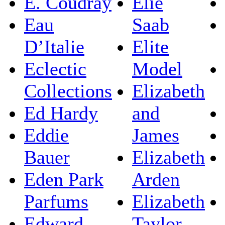
E. Coudray
Elie
Eau
Saab
D’Italie
Elite
Eclectic
Model
Collections
Elizabeth
Ed Hardy
and
Eddie
James
Bauer
Elizabeth
Eden Park
Arden
Parfums
Elizabeth
Edward
Taylor