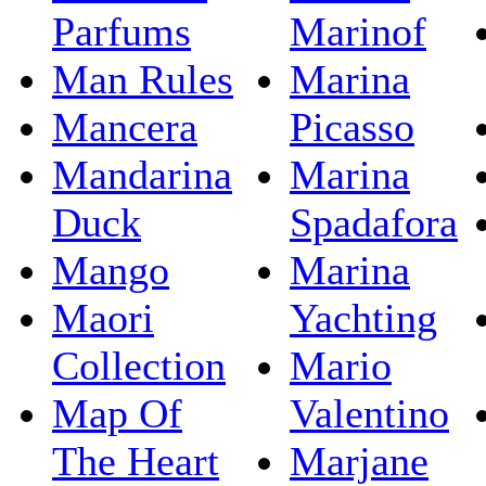
Parfums
Marinof
Man Rules
Marina
Mancera
Picasso
Mandarina
Marina
Duck
Spadafora
Mango
Marina
Maori
Yachting
Collection
Mario
Map Of
Valentino
The Heart
Marjane