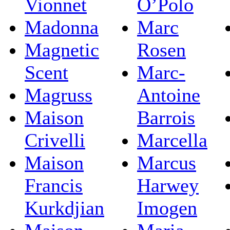
Vionnet
O’Polo
Madonna
Marc
Magnetic
Rosen
Scent
Marc-
Magruss
Antoine
Maison
Barrois
Crivelli
Marcella
Maison
Marcus
Francis
Harwey
Kurkdjian
Imogen