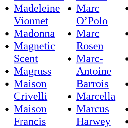
Madeleine
Marc
Vionnet
O’Polo
Madonna
Marc
Magnetic
Rosen
Scent
Marc-
Magruss
Antoine
Maison
Barrois
Crivelli
Marcella
Maison
Marcus
Francis
Harwey