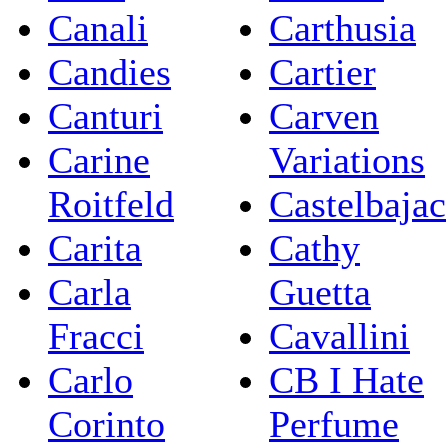
Canali
Carthusia
Candies
Cartier
Canturi
Carven
Carine
Variations
Roitfeld
Castelbajac
Carita
Cathy
Carla
Guetta
Fracci
Cavallini
Carlo
CB I Hate
Corinto
Perfume