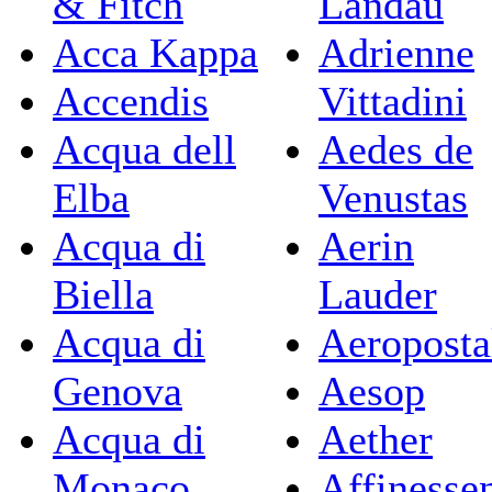
& Fitch
Landau
Acca Kappa
Adrienne
Accendis
Vittadini
Acqua dell
Aedes de
Elba
Venustas
Acqua di
Aerin
Biella
Lauder
Acqua di
Aeroposta
Genova
Aesop
Acqua di
Aether
Monaco
Affinesse