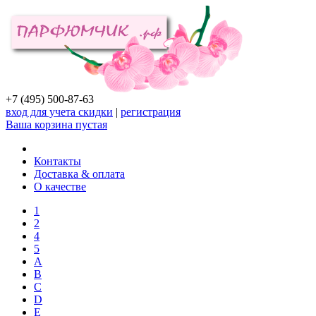
+7 (495) 500-87-63
вход для учета скидки
|
регистрация
Ваша корзина пустая
Контакты
Доставка & оплата
О качестве
1
2
4
5
A
B
C
D
E