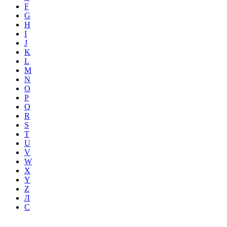
F
G
H
I
J
K
L
M
N
O
P
Q
R
S
T
U
V
W
X
Y
Z
Л
С