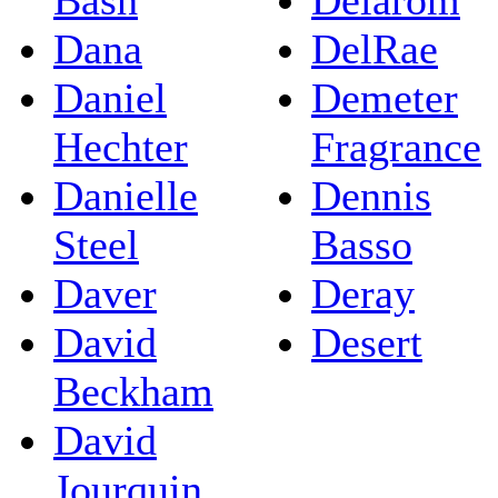
Bash
Delarom
Dana
DelRae
Daniel
Demeter
Hechter
Fragrance
Danielle
Dennis
Steel
Basso
Daver
Deray
David
Desert
Beckham
David
Jourquin