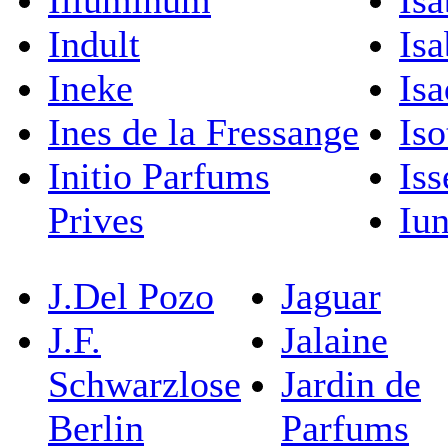
Illuminum
Isa
Indult
Isa
Ineke
Isa
Ines de la Fressange
Iso
Initio Parfums
Is
Prives
Iu
J.Del Pozo
Jaguar
J.F.
Jalaine
Schwarzlose
Jardin de
Berlin
Parfums