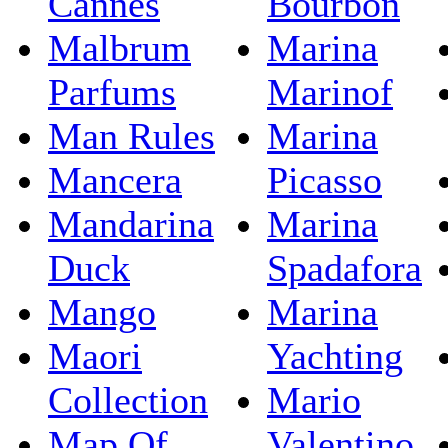
Cannes
Bourbon
Malbrum
Marina
Parfums
Marinof
Man Rules
Marina
Mancera
Picasso
Mandarina
Marina
Duck
Spadafora
Mango
Marina
Maori
Yachting
Collection
Mario
Map Of
Valentino