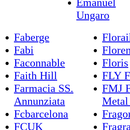
Emanuel
Ungaro
Faberge
Flora
Fabi
Flore
Faconnable
Floris
Faith Hill
FLY F
Farmacia SS.
FMJ F
Annunziata
Metal
Fcbarcelona
Frago
FCUK
Fragr