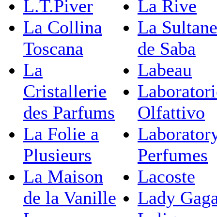
L.T.Piver
La Rive
La Collina
La Sultan
Toscana
de Saba
La
Labeau
Cristallerie
Laborator
des Parfums
Olfattivo
La Folie a
Laborator
Plusieurs
Perfumes
La Maison
Lacoste
de la Vanille
Lady Gag